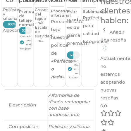
nuestro
Composición
Tallaje
Suavidad
Gama
Impresión
clientes
Poliéster
Grosor
Proceso
Este
Prenda
Sublimación
y
del
artesanal
de
Perfecta
hablen:
silicona
tejido
producto
tallaje
Personalizado
- n/a
100%
normal
para
es de
Escala
bajo
Algodón
50%
de
Añadir
calidad
gama
suavidad
nuestra
Ajustado
una reseña
- n/a
fotográfica.
Nor
premium.
política
mal
Holgado
de
50%
Actualmente
«Perfecto
Starter
Pre
no
o
miu
estamos
m
nada»
Luxury
aceptando
nuevas
Alfombrilla de
reseñas.
diseño rectangular
Descripción
0,0
con base
antideslizante
Composición
Poliéster y silicona