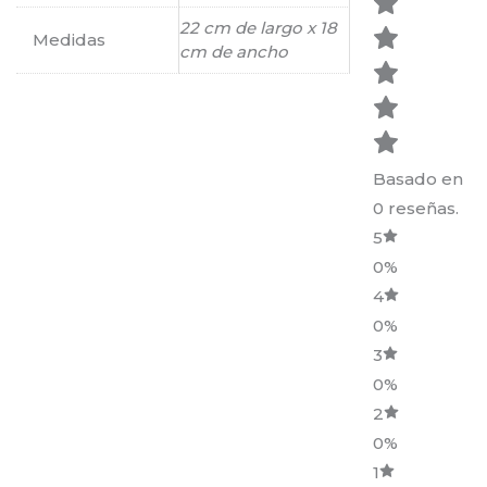
22 cm de largo x 18
Medidas
cm de ancho
Basado en
0 reseñas.
5
0%
4
0%
3
0%
2
0%
1