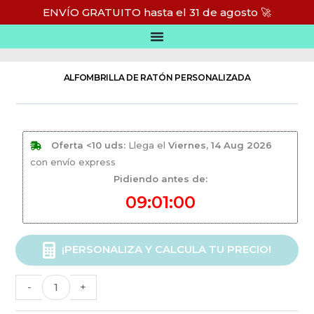
Ir
ENVÍO GRATUITO hasta el 31 de agosto 🚀
al
Inicio
/
Accesorios personalizados
contenido
ALFOMBRILLA DE RATÓN PERSONALIZADA
Oferta <10 uds:
Llega el
Viernes, 14 Aug 2026
con envío express
Pidiendo antes de:
09:01:00
Alfombrilla
¡PERSONALIZA Y CALCULA TU PRECIO!
de
ratón
-
+
personalizada