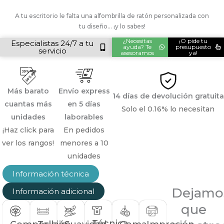
cantidad
Alternative:
A tu escritorio le falta una alfombrilla de ratón personalizada con
tu diseño… ¡y lo sabes!
¿Necesitas
¡O pide tu
Especialistas 24/7 a tu
ayuda? Te
presupuesto
servicio
asesoramos
ya!
Más barato
Envío express
14 días de devolución gratuita
cuantas más
en 5 días
Solo el 0.16% lo necesitan
unidades
laborables
¡Haz click para
En pedidos
ver los rangos!
menores a 10
unidades
Información técnica
Dejamo
Información adicional
que
Técnica