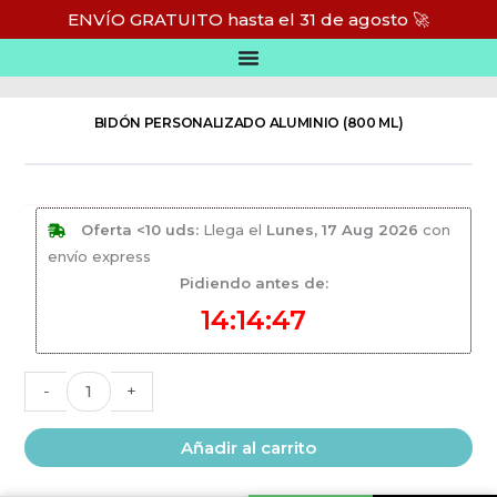
Ir
ENVÍO GRATUITO hasta el 31 de agosto 🚀
al
Inicio
/
Vajilla personalizada
/
Botellas y bidones personalizados
contenido
BIDÓN PERSONALIZADO ALUMINIO (800 ML)
Oferta <10 uds:
Llega el
Lunes, 17 Aug 2026
con
envío express
Pidiendo antes de:
14:14:47
Bidón
Alternative:
-
+
personalizado
aluminio
Añadir al carrito
(800