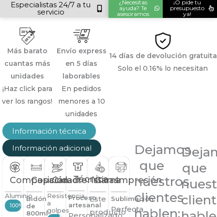
ml)
¿Necesitas
¡O pide tu
Especialistas 24/7 a tu
ayuda? Te
presupuesto
servicio
cantidad
asesoramos
ya!
Más barato
Envío express
14 días de devolución gratuita
cuantas más
en 5 días
Solo el 0.16% lo necesitan
unidades
laborables
¡Haz click para
En pedidos
ver los rangos!
menores a 10
unidades
Información técnica
Dejamos
Información adicional
Deja
que
que
Técnica
nuestros
Composición
Capacidad
Características
Gama
Impresión
nuest
clientes
Aluminio
Resistencia
clien
Proceso
Este
Bidón
Sublimación
a
artesanal
100%
de
Perfecta
hablen:
golpes
producto
hable
800ml
Personalizado