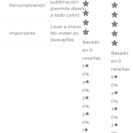
sublimación
Personalización
(permite diseño
a todo color)
Lavar a mano.
Importante
No meter en
lavavajillas
Basado
en 0
Basado
reseñas.
en 0
5
reseñas.
0%
5
4
0%
0%
4
3
0%
0%
3
2
0%
0%
2
1