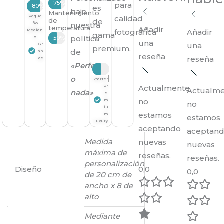
Media-alta
75%
para
80%
es
bajo
Mantenimiento
Peque
calidad
de
de
ño
nuestra
temperatura
Añadir
Median
fotográfica
Añadir
gama
política
o
Medio
50%
una
una
Gr
premium.
de
an
reseña
reseña
de
«Perfecto
o
Starter
Pr
Actualmente
Actualm
nada»
e
no
m
no
iu
estamos
m
estamos
Luxury
aceptando
aceptan
Medida
nuevas
nuevas
máxima de
reseñas.
reseñas.
personalización
Diseño
0,0
0,0
de 20 cm de
ancho x 8 de
alto
Mediante