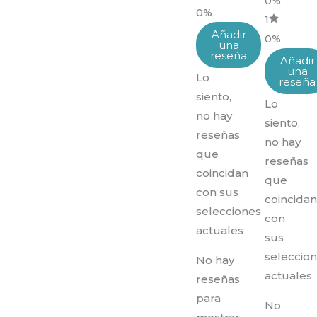
0%
0%
1
Añadir
0%
una
reseña
Añadir
una
Lo
reseña
siento,
Lo
no hay
siento,
reseñas
no hay
que
reseñas
coincidan
que
con sus
coincida
selecciones
con
actuales
sus
seleccio
No hay
actuales
reseñas
para
No