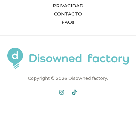
de
de
de
PRIVACIDAD
producto
producto
product
CONTACTO
FAQs
Copyright © 2026 Disowned factory.