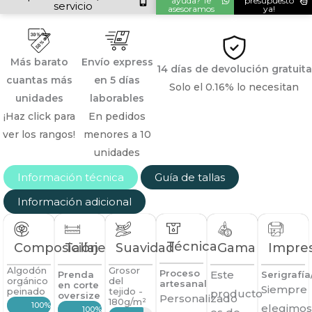
ayuda? Te
presupuesto
servicio
asesoramos
ya!
Más barato
Envío express
14 días de devolución gratuita
cuantas más
en 5 días
Solo el 0.16% lo necesitan
unidades
laborables
¡Haz click para
En pedidos
ver los rangos!
menores a 10
unidades
Información técnica
Guía de tallas
Información adicional
Técnica
Composición
Tallaje
Suavidad
Gama
Impre
Algodón
Grosor
Proceso
Este
Prenda
Serigrafí
orgánico
del
artesanal
en corte
Siempre
peinado
tejido -
producto
oversize
Personalizado
180g/m²
100%
elegimos
100%