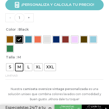
Camiseta
¡PERSONALIZA Y CALCULA TU PRECIO!
oversize
vintage
-
+
unisex
personalizada
Color
: Black
cantidad
Talla
: M
S
M
L
XL
XXL
LIMPIAR
Alternative:
Nuestra
camiseta oversize vintage personalizada
es una
solución unisex que combina colores lavados con comodidad y
buen gusto. ¡Ahora dale tu toque!
¿Necesitas
¡O pide tu
Especialistas 24/7 a tu