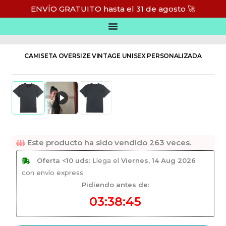
Ir
ENVÍO GRATUITO hasta el 31 de agosto 🚀
al
Inicio
/
Camisetas personalizadas
/
Camisetas oversize personalizadas
contenido
CAMISETA OVERSIZE VINTAGE UNISEX PERSONALIZADA
Este producto ha sido vendido
263
veces.
Oferta <10 uds:
Llega el
Viernes, 14 Aug 2026
con envío express
Pidiendo antes de:
03:38:45