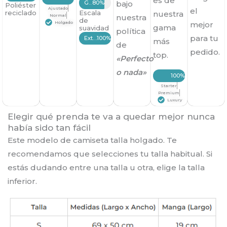
es de
Grueso
80%
bajo
Poliéster
Ajustado
el
reciclado
Escala
nuestra
Normal
nuestra
de
Holgado
mejor
gama
suavidad
política
para tu
Extrasuave
100%
más
de
pedido.
top.
«Perfecto
o nada»
100%
Starter
Premium
Luxury
Elegir qué prenda te va a quedar mejor nunca
había sido tan fácil
Este modelo de camiseta talla holgado. Te
recomendamos que selecciones tu talla habitual. Si
estás dudando entre una talla u otra, elige la talla
inferior.