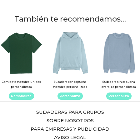
También te recomendamos…
Este
Este
Este
producto
producto
product
tiene
tiene
tiene
múltiples
múltiples
múltiple
variantes.
variantes.
variantes
Las
Las
Las
Camiseta oversize unisex
Sudadera con capucha
Sudadera sin capucha
opciones
opciones
opcione
personalizada
oversize personalizada
oversize personalizada
se
se
se
Personaliza
Personaliza
Personaliza
pueden
pueden
pueden
elegir
elegir
elegir
SUDADERAS PARA GRUPOS
en
en
en
SOBRE NOSOTROS
la
la
la
PARA EMPRESAS Y PUBLICIDAD
página
página
página
AVISO LEGAL