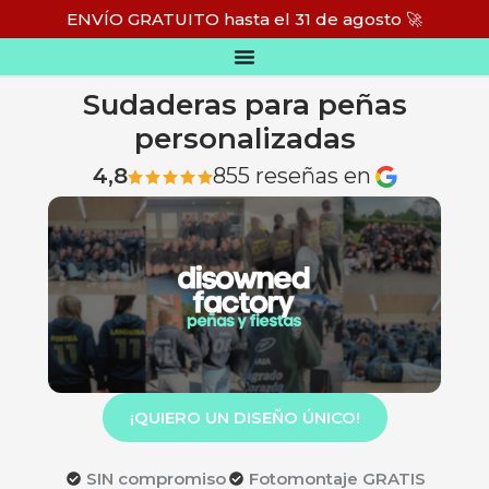
Ir
ENVÍO GRATUITO hasta el 31 de agosto 🚀
al
Inicio
/ Sudaderas para peñas y fiestas
contenido
Sudaderas para peñas
personalizadas
4,8
855 reseñas en
¡QUIERO UN DISEÑO ÚNICO!
SIN compromiso
Fotomontaje GRATIS