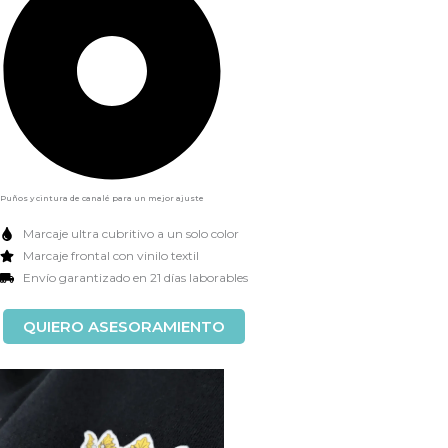
Puños y cintura de canalé para un mejor ajuste
Marcaje ultra cubritivo a un solo color
Marcaje frontal con vinilo textil
Envío garantizado en 21 días laborables
QUIERO ASESORAMIENTO