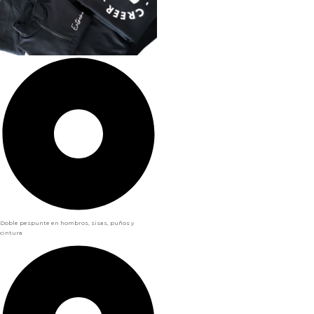
Doble pespunte en hombros, sisas, puños y
cintura