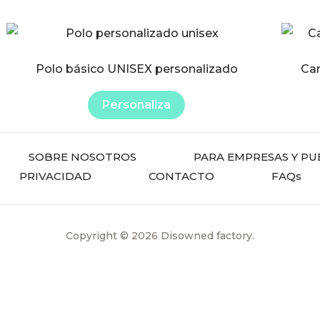
Este
producto
Polo básico UNISEX personalizado
Cam
tiene
múltiples
Personaliza
variantes.
Las
SOBRE NOSOTROS
PARA EMPRESAS Y PU
opciones
PRIVACIDAD
CONTACTO
FAQs
se
pueden
elegir
Copyright © 2026 Disowned factory.
en
la
página
de