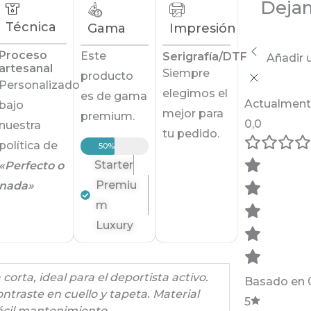
Dejam
Técnica
Gama
Impresión
Proceso
Este
Serigrafía/DTF
Añadir 
artesanal
Siempre
producto
Personalizado
elegimos el
es de gama
Actualment
bajo
mejor para
premium.
0,0
nuestra
tu pedido.
política de
50%
Starter
«Perfecto o
Premiu
nada»
m
Luxury
orta, ideal para el deportista activo.
Basado en 0
ontraste en cuello y tapeta. Material
5
fácil mantenimiento.