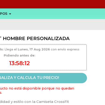
Abrir CAMISETAS PARA GRUPOS
UPOS
IT HOMBRE PERSONALIZADA
ds:
Llega el
Lunes, 17 Aug 2026
con envío express
Pidiendo antes de:
13:58:12
ALIZA Y CALCULA TU PRECIO!
ucto no está disponible porque no quedan
s.
ve:
ad y estilo con la Camiseta CrossFit