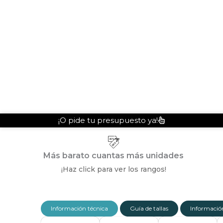
¡O pide tu presupuesto ya!
Más barato cuantas más unidades
¡Haz click para ver los rangos!
Información técnica
Guía de tallas
Información