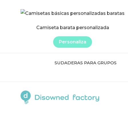
Este
producto
Camiseta barata personalizada
tiene
múltiples
Personaliza
variantes.
Las
SUDADERAS PARA GRUPOS
opciones
se
pueden
elegir
en
la
página
de