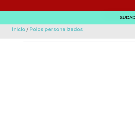
Ir
al
SUDAD
contenido
Inicio
/
Polos personalizados