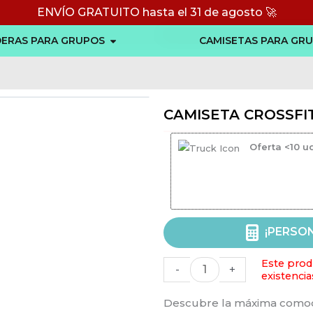
ENVÍO GRATUITO hasta el 31 de agosto 🚀
Abrir SUDADERAS PARA GRUPOS
ERAS PARA GRUPOS
CAMISETAS PARA GR
CAMISETA CROSSF
Oferta <10 u
Camiseta
¡PERSON
crossfit
Este prod
hombre
-
+
existencia
personalizada
Alternati
Descubre la máxima comodid
cantidad