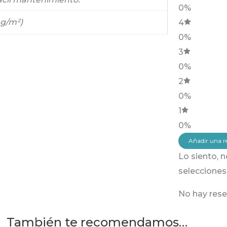
0%
 g/m²)
4
0%
3
0%
2
0%
1
0%
Añadir una r
Lo siento, 
selecciones
No hay rese
También te recomendamos…