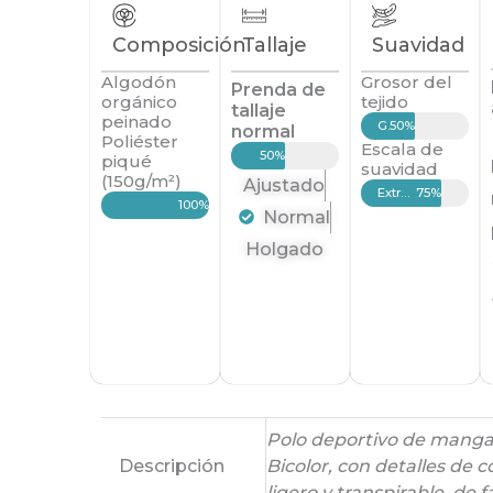
Composición
Tallaje
Suavidad
Algodón
Grosor del
Prenda de
orgánico
tejido
tallaje
peinado
Grueso
50%
normal
Poliéster
Escala de
50%
piqué
suavidad
(150g/m²)
Ajustado
Extrasuave
75%
100%
Normal
Holgado
Polo deportivo de manga c
Descripción
Bicolor, con detalles de c
ligero y transpirable, de 