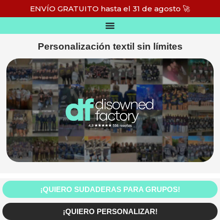
Ir
ENVÍO GRATUITO hasta el 31 de agosto 🚀
al
contenido
Personalización textil sin límites
¡QUIERO SUDADERAS PARA GRUPOS!
¡QUIERO PERSONALIZAR!