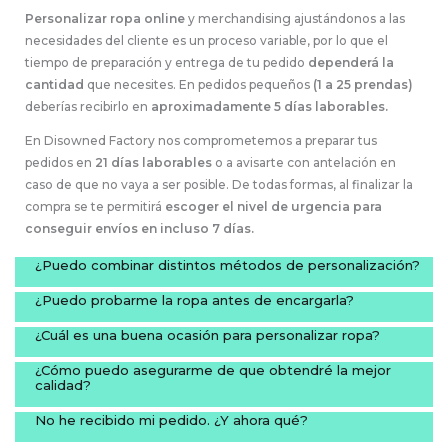
n
Personalizar ropa online
y merchandising ajustándonos a las
a
necesidades del cliente es un proceso variable, por lo que el
tiempo de preparación y entrega de tu pedido
dependerá la
t
cantidad
que necesites. En pedidos pequeños
(1 a 25 prendas)
i
deberías recibirlo en
aproximadamente 5 días laborables.
v
En Disowned Factory nos comprometemos a preparar tus
e
pedidos en
21 días laborables
o a avisarte con antelación en
:
caso de que no vaya a ser posible. De todas formas, al finalizar la
compra se te permitirá
escoger el nivel de urgencia para
conseguir envíos en incluso 7 días.
¿Puedo combinar distintos métodos de personalización?
¿Puedo probarme la ropa antes de encargarla?
¿Cuál es una buena ocasión para personalizar ropa?
¿Cómo puedo asegurarme de que obtendré la mejor
calidad?
No he recibido mi pedido. ¿Y ahora qué?