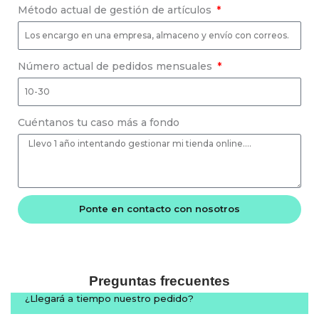
Método actual de gestión de artículos
Número actual de pedidos mensuales
Cuéntanos tu caso más a fondo
Ponte en contacto con nosotros
A
l
t
Preguntas frecuentes
e
¿Llegará a tiempo nuestro pedido?
r