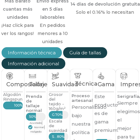
Más barato
Envío express
14 días de devolución gratuita
cuantas más
en 5 días
Solo el 0.16% lo necesitan
unidades
laborables
¡Haz click para
En pedidos
ver los rangos!
menores a 10
unidades
Información técnica
Guía de tallas
Información adicional
Técnica
Composición
Tallaje
Suavidad
Gama
Impre
Algodón
Grosor
Proceso
Este
Prenda
Serigrafí
Ringspun
del
artesanal
de
Siempre
tejido -
producto
100%
tallaje
Personalizado
160g/m²
normal
elegimos
es de
Grueso
70%
bajo
50%
el
Escala
gama
nuestra
Ajustado
de
mejor
Normal
premium.
suavidad
política
Holgado
para tu
Suave
80%