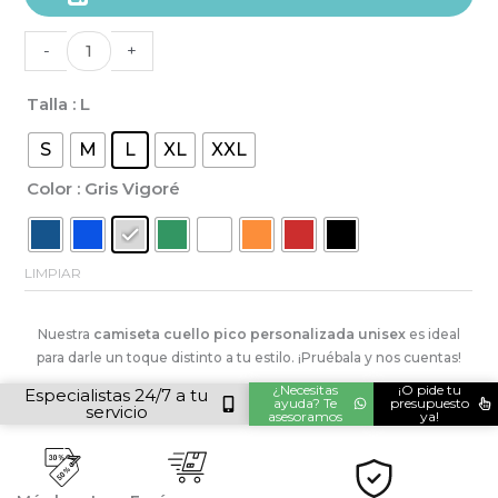
cuello
en
-
+
pico
UNISEX
Talla
: L
personalizada
S
M
L
XL
XXL
cantidad
Color
: Gris Vigoré
LIMPIAR
Alternative:
Nuestra
camiseta cuello pico personalizada unisex
es ideal
para darle un toque distinto a tu estilo. ¡Pruébala y nos cuentas!
¿Necesitas
¡O pide tu
Especialistas 24/7 a tu
ayuda? Te
presupuesto
servicio
asesoramos
ya!