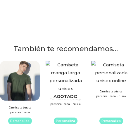
También te recomendamos…
Este
Este
producto
product
tiene
tiene
múltiples
múltiple
Camiseta básica
variantes.
variantes
AGOTADO
personalizada unisex
Camiseta manga larga
Las
Las
personalizada UNISEX
Camiseta barata
opciones
opcione
personalizada
se
se
Personaliza
Personaliza
Personaliza
pueden
pueden