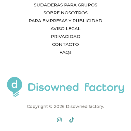
elegir
elegir
SUDADERAS PARA GRUPOS
en
en
SOBRE NOSOTROS
la
la
PARA EMPRESAS Y PUBLICIDAD
página
página
AVISO LEGAL
de
de
PRIVACIDAD
producto
product
CONTACTO
FAQs
Copyright © 2026 Disowned factory.