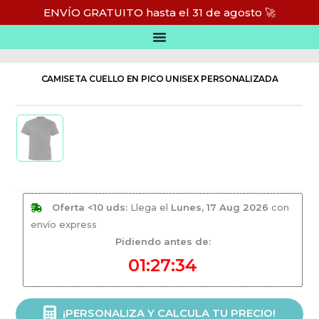
Ir
ENVÍO GRATUITO hasta el 31 de agosto 🚀
al
Inicio
/
Camisetas personalizadas
/
Camisetas algodón personalizadas
contenido
CAMISETA CUELLO EN PICO UNISEX PERSONALIZADA
Oferta <10 uds:
Llega el
Lunes, 17 Aug 2026
con
envío express
Pidiendo antes de:
01:27:34
Camiseta
¡PERSONALIZA Y CALCULA TU PRECIO!