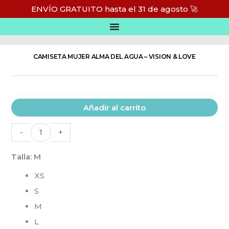
Ir
ENVÍO GRATUITO hasta el 31 de agosto 🚀
al
Inicio
/
Alma del Agua
/
Christmas Collection - Alma del Agua
contenido
CAMISETA MUJER ALMA DEL AGUA – VISION & LOVE
Camiseta
Añadir al carrito
mujer
Alma
-
+
del
Talla
: M
Agua
-
XS
Vision
S
&
M
Love
L
cantidad