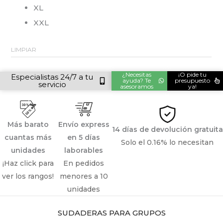
XL
XXL
LIMPIAR
Alternative:
¿Necesitas
¡O pide tu
Especialistas 24/7 a tu
ayuda? Te
presupuesto
servicio
asesoramos
ya!
Más barato
Envío express
14 días de devolución gratuita
cuantas más
en 5 días
Solo el 0.16% lo necesitan
unidades
laborables
¡Haz click para
En pedidos
ver los rangos!
menores a 10
unidades
SUDADERAS PARA GRUPOS