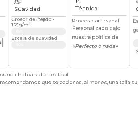
Técnica
Suavidad
Grosor del tejido -
Proceso artesanal
E
155g/m²
Personalizado bajo
g
Grueso
65%
nuestra política de
Escala de suavidad
l
Extrasuave
90%
«Perfecto o nada»
unca había sido tan fácil
recomendamos que selecciones, al menos, una talla supe