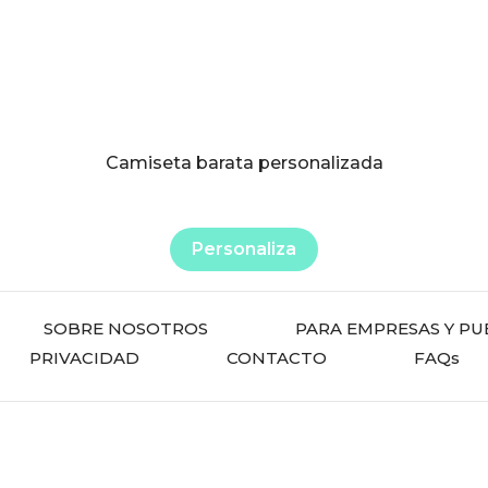
elegir
en
la
página
de
producto
Camiseta barata personalizada
Personaliza
SOBRE NOSOTROS
PARA EMPRESAS Y PU
PRIVACIDAD
CONTACTO
FAQs