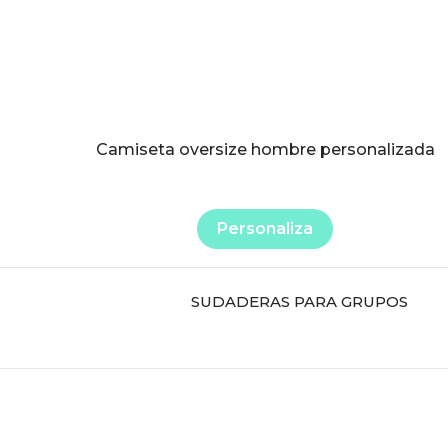
elegir
en
la
página
de
producto
Camiseta oversize hombre personalizada
Personaliza
SUDADERAS PARA GRUPOS