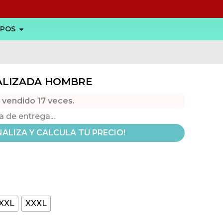
Abrir CAMISETAS PARA GRUPOS
UPOS
ALIZADA HOMBRE
o vendido
17
veces.
de entrega...
ALIZA Y CALCULA TU PRECIO!
XXL
XXXL