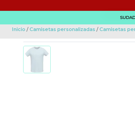
Ir
al
SUDAD
contenido
Inicio
/
Camisetas personalizadas
/
Camisetas pe