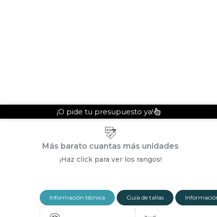
¡O pide tu presupuesto ya!
Más barato cuantas más unidades
¡Haz click para ver los rangos!
Información técnica
Guía de tallas
Información