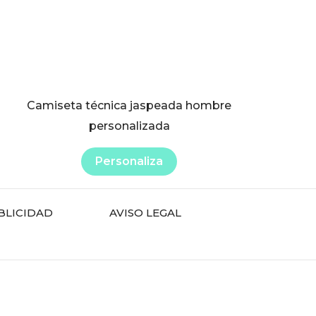
elegir
en
la
página
de
producto
Camiseta técnica jaspeada hombre
personalizada
Personaliza
BLICIDAD
AVISO LEGAL