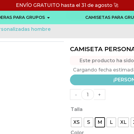
ENVÍO GRATUITO hasta el 31 de agosto 🚀
Abrir SUDADERAS PARA GRUPOS
ERAS PARA GRUPOS
CAMISETAS PARA GR
rsonalizadas hombre
CAMISETA PERSON
Este producto ha sid
Cargando fecha estimada 
Camiseta
¡PERSON
personalizada
-
+
hombre
cantidad
Talla
XS
S
M
L
XL
Color