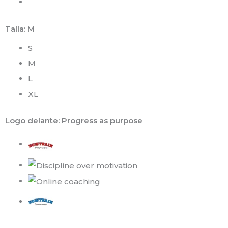
Talla
: M
S
M
L
XL
Logo delante
: Progress as purpose