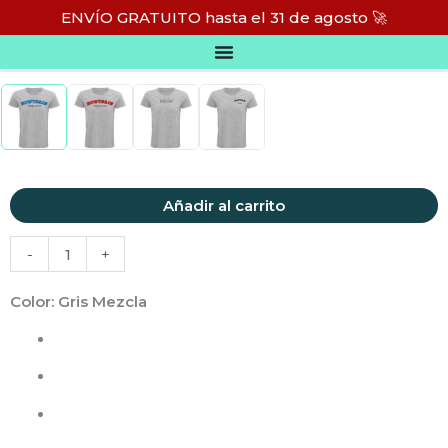
Ir
ENVÍO GRATUITO hasta el 31 de agosto 🚀
al
CAMISETA PREMIUM UNISEX
contenido
Camiseta
Añadir al carrito
PREMIUM
-
+
Unisex
cantidad
Color
: Gris Mezcla