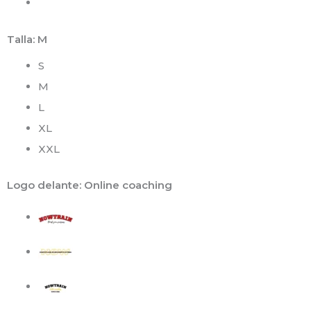
Talla
: M
S
M
L
XL
XXL
Logo delante
: Online coaching