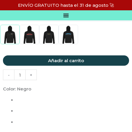
Ir
ENVÍO GRATUITO hasta el 31 de agosto 🚀
al
HOODIE UNISEX
contenido
Hoodie
Añadir al carrito
Unisex
-
+
cantidad
Color
: Negro