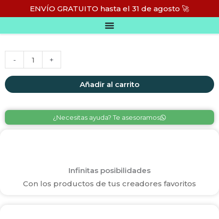
Ir
ENVÍO GRATUITO hasta el 31 de agosto 🚀
al
TAZA EL RINCÓN DE AKASYA
contenido
Taza
Alternative:
-
+
El
Rincón
Añadir al carrito
de
Akasya
¿Necesitas ayuda? Te asesoramos
cantidad
Infinitas posibilidades
Con los productos de tus creadores favoritos