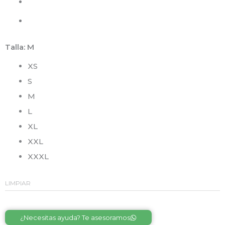
Talla
: M
XS
S
M
L
XL
XXL
XXXL
LIMPIAR
Alternative:
¿Necesitas ayuda? Te asesoramos